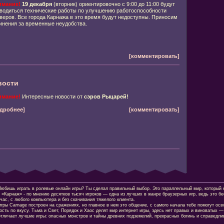
имание!
19 декабря
(вторник) ориентировочно с 9:00 до 11:00 будут
водиться технические работы по улучшению работоспособности
веров. Все города Карнажа в это время будут недоступны. Приносим
инения за временные неудобства.
[комментировать]
вости
имание!
Интересные новости от
сэров Рыцарей!
дробнее]
[комментировать]
шь играть в ролевые онлайн игры? Ты сделал правильный выбор. Это параллельный мир, который н
 «Карнаж» - по мнению десятков тысяч игроков — одна из лучших в жанре браузерных игр, ведь это б
час, с любого компьютера и без скачивания тяжелого клиента.
гры Carnage построен на сражениях, но главное в нем это общение, с самого начала тебе помогут осв
сть по вкусу. Тьма и Свет, Порядок и Хаос делят мир интернет игры, здесь нет правых и виноватых —
отличает лучшие игры: опасных монстров и тайны древних подземелий, прекрасных богинь и справедлив