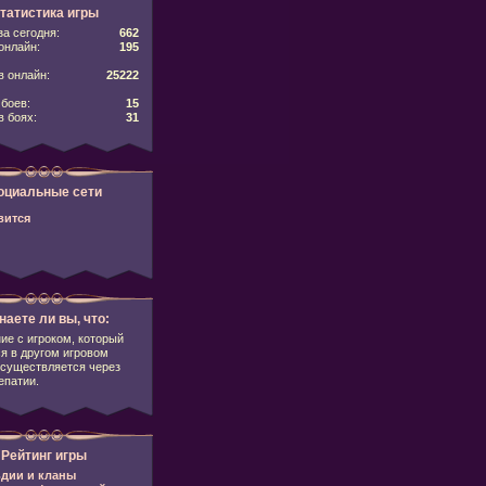
татистика игры
за сегодня:
662
онлайн:
195
 онлайн:
25222
боев:
15
в боях:
31
оциальные сети
вится
наете ли вы, что:
е с игроком, который
я в другом игровом
осуществляется через
епатии.
Рейтинг игры
дии и кланы