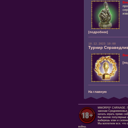
Вн
про
сер
изв
[подробнее]
10.12.2023 10:00
Турнир Справедли
Вн
[по
На главную
MMORPG* CARNAGE. Люби
законам Средневековья.
начать играть прямо сей
Как многие популярные и
выберешь клан и склонно
Мы воплотили все, что 
войны.