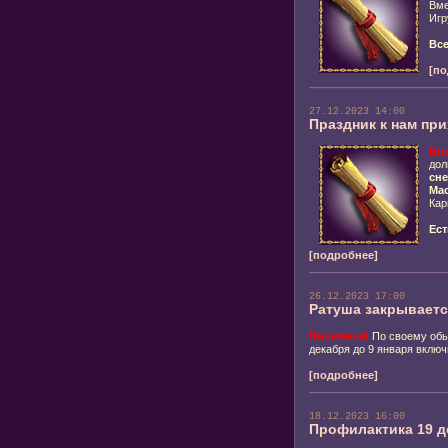
Вме
Игр
Все
[по
27.12.2023 14:00
Праздник к нам при
Вн
дол
сне
Мас
Ка
Ест
[подробнее]
26.12.2023 17:00
Ратуша закрываетс
Внимание!
По своему обы
декабря до 9 января включ
[подробнее]
18.12.2023 16:00
Профилактика 19 д