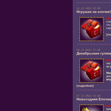
31.12.2023 23:00
Игрушки на елочке!
Вн
счи
чт
сер
[по
28.12.2023 17:00
Декабрьские гулян
Вн
нас
же
Мас
дек
вку
[подробнее]
27.12.2023 16:00
Новогодняя Елочка
Вн
пл