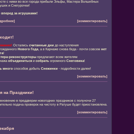
сте с ними во все города прибыли Эльфы, Мастера Волшебных
ушек и Снегурочки!
 вперед за игрушками!
дробнее]
[комментировать]
ходит!
имание!
Остались
считанные дни
до наступления
гожданного
Нового Года
, а в Карнаже снова беда - почти совсем
нет
га
!
тера-реконструкторы
предлагают всем жителям
рнажа
объединиться
и
собрать
огромного
Снеговика
!
ь много
способов добыть
Снежинки
- подробности далее!
[комментировать]
я на Праздники!
кновению в преддверии новогодних праздников с полуночи 27
ительно подача проверок на чистоту в Ратуше будет приостановлена.
[комментировать]
екабря