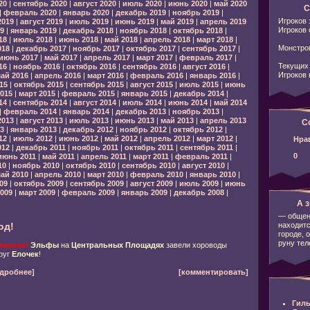
20
|
сентябрь 2020
|
август 2020
|
июль 2020
|
июнь 2020
|
май 2020
С
|
февраль 2020
|
январь 2020
|
декабрь 2019
|
ноябрь 2019
|
Игроков 
2019
|
август 2019
|
июль 2019
|
июнь 2019
|
май 2019
|
апрель 2019
Игроков 
9
|
январь 2019
|
декабрь 2018
|
ноябрь 2018
|
октябрь 2018
|
18
|
июль 2018
|
июнь 2018
|
май 2018
|
апрель 2018
|
март 2018
|
Монстров
018
|
декабрь 2017
|
ноябрь 2017
|
октябрь 2017
|
сентябрь 2017
|
июнь 2017
|
май 2017
|
апрель 2017
|
март 2017
|
февраль 2017
|
Текущих 
16
|
ноябрь 2016
|
октябрь 2016
|
сентябрь 2016
|
август 2016
|
Игроков 
ай 2016
|
апрель 2016
|
март 2016
|
февраль 2016
|
январь 2016
|
15
|
октябрь 2015
|
сентябрь 2015
|
август 2015
|
июль 2015
|
июнь
015
|
март 2015
|
февраль 2015
|
январь 2015
|
декабрь 2014
|
14
|
сентябрь 2014
|
август 2014
|
июль 2014
|
июнь 2014
|
май 2014
|
февраль 2014
|
январь 2014
|
декабрь 2013
|
ноябрь 2013
|
2013
|
август 2013
|
июль 2013
|
июнь 2013
|
май 2013
|
апрель 2013
С
3
|
январь 2013
|
декабрь 2012
|
ноябрь 2012
|
октябрь 2012
|
12
|
июль 2012
|
июнь 2012
|
май 2012
|
апрель 2012
|
март 2012
|
Нра
012
|
декабрь 2011
|
ноябрь 2011
|
октябрь 2011
|
сентябрь 2011
|
0
июнь 2011
|
май 2011
|
апрель 2011
|
март 2011
|
февраль 2011
|
10
|
ноябрь 2010
|
октябрь 2010
|
сентябрь 2010
|
август 2010
|
ай 2010
|
апрель 2010
|
март 2010
|
февраль 2010
|
январь 2010
|
09
|
октябрь 2009
|
сентябрь 2009
|
август 2009
|
июль 2009
|
июнь
009
|
март 2009
|
февраль 2009
|
январь 2009
|
декабрь 2008
|
А з
— общени
находитс
од!
городе, 
руну тел
имание!
Эльфы
на
Центральных Площадях
завели хороводы
руг
Елочек
!
дробнее]
[комментировать]
Гиль