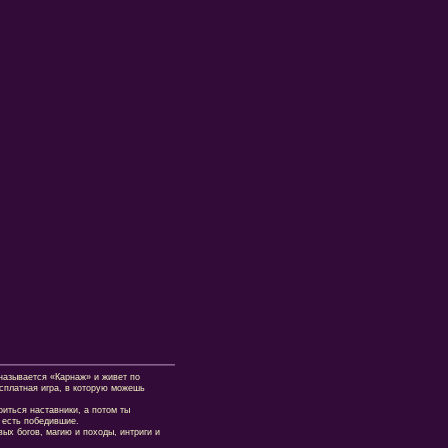
азывается «Карнаж» и живет по
есплатная игра, в которую можешь
оиться наставники, а потом ты
 есть победившие.
ых богов, магию и походы, интриги и