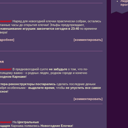
Лид
про
имание!
Наряд для новогодней елочки практически собран, остались
танные часы до открытия елочки! Эльфы предупреждают,
о
навешивание игрушек закончится сегодня в 23:40
по времени
вера!
дробнее]
[комментировать]
ия
имание!
В предновогодней суете
не забудьте
о том, что по-
тоящему важно - о родных людях, родном городе и конечно
родном Карнаже
!
тера-реконструкторы постарались
сделать последние деньки
абря особенными -
выделите время
, чтобы
не упустить все самое
сное
!
[комментировать]
имание!
На
Центральных
ощадях
Карнажа появились
Новогодние Елочки
!