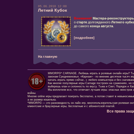
05.06.2018 12:00
Летний Кубок
Внимание!
Мастера-реконструктор
о
старте
долгожданного
Летнего кубк
до самого
конца августа
.
[подробнее]
На главную
MMORPG* CARNAGE. Любишь играть в ролевые онлайн игры? Ты сд
законам Средневековья. «Карнаж» - по мнению десятков тысяч иг
начать играть прямо сейчас, с любого компьютера и без скачиван
Как многие популярные игры Carnage построен на сражениях, но г
выберешь клан и склонность по вкусу. Тьма и Свет, Порядок и Ха
Мы воплотили все, что отличает лучшие игры: опасных монстров и
войны.
Многие online игры предлагают поиграть бесплатно, а потом ставят в невыносимы
а не размер кошелька.
*MMORPG — это разновидность он лайн игр, многопользовательская ролевая онл
клиентские и браузерные игры, бесплатные и с абонентской платой.
Все права защ