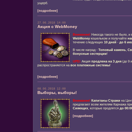
ущерб.
[подробнее]
27.06.2018 14:00
Акция с WebMoney
Внимание!
Никогда такого не было, и 
WebMoney
кошельком и получайте
на
течение следующих
10 дней
-
до 6 ию
В числе наград -
Топовый камень
,
Св
бонусные сестерции
!
UPD:
Акция
продлена на 3 дня
(до 9 
распространяется на
все платежные системы
!
[подробнее]
08.06.2018 12:00
Выборы, выборы!
Внимание!
Капитаны Стражи
на Цен
предлагают всем жителям Карнажа пр
Сияющих
, которые продлятся
до 00:0
[подробнее]