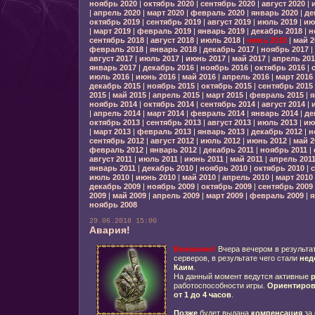
ноябрь 2020
|
октябрь 2020
|
сентябрь 2020
|
август 2020
|
|
апрель 2020
|
март 2020
|
февраль 2020
|
январь 2020
|
де
октябрь 2019
|
сентябрь 2019
|
август 2019
|
июль 2019
|
ию
|
март 2019
|
февраль 2019
|
январь 2019
|
декабрь 2018
|
н
сентябрь 2018
|
август 2018
|
июль 2018
|
июнь 2018
|
май 2
февраль 2018
|
январь 2018
|
декабрь 2017
|
ноябрь 2017
|
август 2017
|
июль 2017
|
июнь 2017
|
май 2017
|
апрель 201
январь 2017
|
декабрь 2016
|
ноябрь 2016
|
октябрь 2016
|
июль 2016
|
июнь 2016
|
май 2016
|
апрель 2016
|
март 2016
декабрь 2015
|
ноябрь 2015
|
октябрь 2015
|
сентябрь 2015
2015
|
май 2015
|
апрель 2015
|
март 2015
|
февраль 2015
|
я
ноябрь 2014
|
октябрь 2014
|
сентябрь 2014
|
август 2014
|
|
апрель 2014
|
март 2014
|
февраль 2014
|
январь 2014
|
де
октябрь 2013
|
сентябрь 2013
|
август 2013
|
июль 2013
|
ию
|
март 2013
|
февраль 2013
|
январь 2013
|
декабрь 2012
|
н
сентябрь 2012
|
август 2012
|
июль 2012
|
июнь 2012
|
май 2
февраль 2012
|
январь 2012
|
декабрь 2011
|
ноябрь 2011
|
август 2011
|
июль 2011
|
июнь 2011
|
май 2011
|
апрель 201
январь 2011
|
декабрь 2010
|
ноябрь 2010
|
октябрь 2010
|
с
июль 2010
|
июнь 2010
|
май 2010
|
апрель 2010
|
март 2010
декабрь 2009
|
ноябрь 2009
|
октябрь 2009
|
сентябрь 2009
2009
|
май 2009
|
апрель 2009
|
март 2009
|
февраль 2009
|
я
ноябрь 2008
29.06.2018 15:00
Авария!
Внимание!
Вчера вечером в результа
серверов, в результате чего стали
нед
Каим
.
На данный момент ведутся активные
р
работоспособности игры.
Ориентиро
от 1 до 4 часов
.
Позже
будет выдана
компенсация
за 