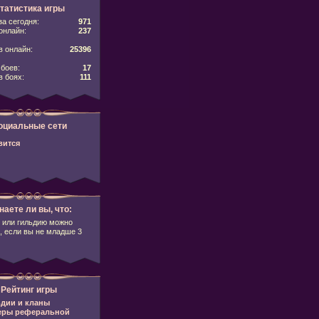
татистика игры
за сегодня:
971
онлайн:
237
 онлайн:
25396
боев:
17
в боях:
111
оциальные сети
вится
наете ли вы, что:
 или гильдию можно
, если вы не младше 3
Рейтинг игры
дии и кланы
еры реферальной