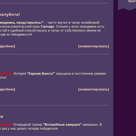
про
жалуйста!
видимка, представьтесь!"
, - часто звучит в чатах онлайновой
гопользовательской игры
Carnage
. Отныне у всех невидимок есть
стой и удобный способ писать в чатах от собственного имени не
одя из невидимости!
дробнее]
[комментировать]
имание!
Лотерея
"Карнаж Бинго!"
запущена в постоянном режиме
оты!
дробнее]
[комментировать]
ки
имание!
Очередной турнир
"Волшебные камушки"
завершен. В
т раз у нас целых
четыре победителя.