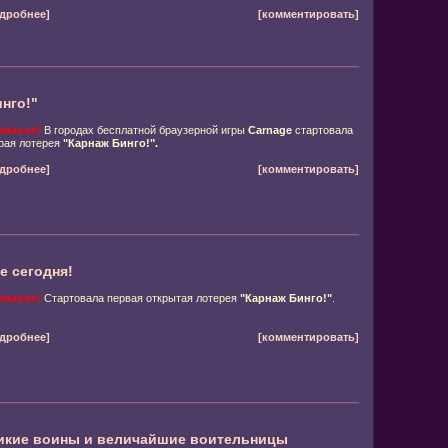
дробнее]
[комментировать]
нго!"
имание!
В городах бесплатной браузерной игры
Carnage
стартовала
рая лотерея
"Карнаж Бинго!".
дробнее]
[комментировать]
е сегодня!
имание!
Стартовала первая открытая лотерея
"Карнаж Бинго!"
.
дробнее]
[комментировать]
ликие воины и величайшие воительницы