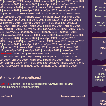
20
|
сентябрь 2020
|
август 2020
|
июль 2020
|
июнь 2020
|
май 2020
С
|
февраль 2020
|
январь 2020
|
декабрь 2019
|
ноябрь 2019
|
Игроков 
2019
|
август 2019
|
июль 2019
|
июнь 2019
|
май 2019
|
апрель 2019
Игроков 
9
|
январь 2019
|
декабрь 2018
|
ноябрь 2018
|
октябрь 2018
|
18
|
июль 2018
|
июнь 2018
|
май 2018
|
апрель 2018
|
март 2018
|
Монстров
018
|
декабрь 2017
|
ноябрь 2017
|
октябрь 2017
|
сентябрь 2017
|
июнь 2017
|
май 2017
|
апрель 2017
|
март 2017
|
февраль 2017
|
Текущих 
16
|
ноябрь 2016
|
октябрь 2016
|
сентябрь 2016
|
август 2016
|
Игроков 
ай 2016
|
апрель 2016
|
март 2016
|
февраль 2016
|
январь 2016
|
15
|
октябрь 2015
|
сентябрь 2015
|
август 2015
|
июль 2015
|
июнь
015
|
март 2015
|
февраль 2015
|
январь 2015
|
декабрь 2014
|
14
|
сентябрь 2014
|
август 2014
|
июль 2014
|
июнь 2014
|
май 2014
|
февраль 2014
|
январь 2014
|
декабрь 2013
|
ноябрь 2013
|
2013
|
август 2013
|
июль 2013
|
июнь 2013
|
май 2013
|
апрель 2013
С
3
|
январь 2013
|
декабрь 2012
|
ноябрь 2012
|
октябрь 2012
|
12
|
июль 2012
|
июнь 2012
|
май 2012
|
апрель 2012
|
март 2012
|
Нра
012
|
декабрь 2011
|
ноябрь 2011
|
октябрь 2011
|
сентябрь 2011
|
0
июнь 2011
|
май 2011
|
апрель 2011
|
март 2011
|
февраль 2011
|
10
|
ноябрь 2010
|
октябрь 2010
|
сентябрь 2010
|
август 2010
|
ай 2010
|
апрель 2010
|
март 2010
|
февраль 2010
|
январь 2010
|
09
|
октябрь 2009
|
сентябрь 2009
|
август 2009
|
июль 2009
|
июнь
009
|
март 2009
|
февраль 2009
|
январь 2009
|
декабрь 2008
|
А з
— в клан
вступить
й и получайте прибыль!
уровня.
имание!
В онлайновой браузерной игре
Carnage
произошли
енения реферальной программы!
дробнее]
[комментировать]
Гиль
Лид