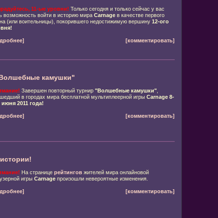
радуйтесь, 11-ые уровни!
Только сегодня и только сейчас у вас
ь возможность войти в историю мира
Carnage
в качестве первого
на (или воительницы), покорившего недостижимую вершину
12-ого
вня!
дробнее]
[комментировать]
"Волшебные камушки"
имание!
Завершен повторный турнир
"Волшебные камушки"
,
шедший в городах мира бесплатной мультиплеерной игры
Carnage
8-
 июня 2011 года!
дробнее]
[комментировать]
 истории!
имание!
На странице
рейтингов
жителей мира онлайновой
узерной игры
Carnage
произошли невероятные изменения.
дробнее]
[комментировать]