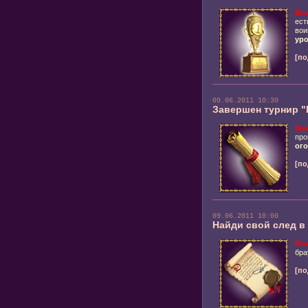
Воз
ест
вои
уро
[по
09.06.2011 10:30
Завершен турнир 
Вн
про
ого
[по
09.06.2011 10:00
Найди свой след в
Вн
бра
[по