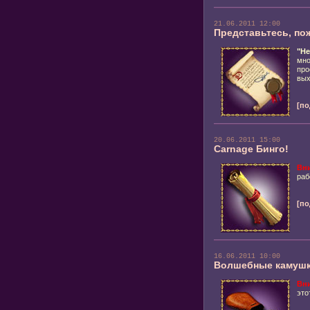
21.06.2011 12:00
Представьтесь, по
"Не
мно
про
вых
[по
20.06.2011 15:00
Carnage Бинго!
Вн
раб
[по
16.06.2011 10:00
Волшебные камуш
Вн
это