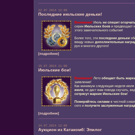
22.07.2014 12:00
Последние июльские деньки!
Внимание!
Июль
не спешит огорчат
серии
Июльских боев
и предвещает н
этого замечательного события!
Более того, эти
последние деньки
об
ввиду новых
дополнительных награ
рун и многого другого!
[подробнее]
15.07.2014 11:00
Июльские бои!
Внимание!
Лето
обещает быть жарк
заявление!
Как минимум следующая неделя июля 
июля
, не даст вам повода скучать, ве
сотрясут жаркие Июльские бои
!
Померяйтесь силами
в честной схват
сего и
получите заслуженные награ
[подробнее]
14.07.2014 12:00
Аукцион из Катакомб: Эпилог