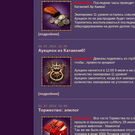
Внимание!
Последние часы проводят 
Катакомб Ар Каима!
Экипировки 11 уровня осталось совсем
Аукцион по ее распродаже будет оконч
Торопитесь воспользоваться последн
обмундированием на долгие-долгие го
[подробнее]
08.07.2014 15:00
Аукцион из Катакомб!
Внимание!
Демоны поднялись из глуб
чтобы...провести аукцион!
Аукцион начнется в 12:00 9 июля и на
количество экипировки 11 уровня!
Аукцион закончится, когда вся экипир
количество экипировки не уточняется.
[подробнее]
01.07.2014 15:00
Торжество: эпилог
Внимание!
Все гости Торжества по с
прошло в прошедшую субботу 28 июня
ездовое животное - Мамонта!
Так же им было компенсировано отсут
турнира в виде 2000 Лучиков света!