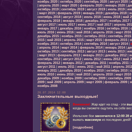
ноябрь 2020
|
октябрь 2020
|
сентябрь 2020
|
август 2020
|
|
апрель 2020
|
март 2020
|
февраль 2020
|
январь 2020
|
де
октябрь 2019
|
сентябрь 2019
|
август 2019
|
июль 2019
|
ию
|
март 2019
|
февраль 2019
|
январь 2019
|
декабрь 2018
|
н
сентябрь 2018
|
август 2018
|
июль 2018
|
июнь 2018
|
май 2
февраль 2018
|
январь 2018
|
декабрь 2017
|
ноябрь 2017
|
август 2017
|
июль 2017
|
июнь 2017
|
май 2017
|
апрель 201
январь 2017
|
декабрь 2016
|
ноябрь 2016
|
октябрь 2016
|
июль 2016
|
июнь 2016
|
май 2016
|
апрель 2016
|
март 2016
декабрь 2015
|
ноябрь 2015
|
октябрь 2015
|
сентябрь 2015
2015
|
май 2015
|
апрель 2015
|
март 2015
|
февраль 2015
|
я
ноябрь 2014
|
октябрь 2014
|
сентябрь 2014
|
август 2014
|
|
апрель 2014
|
март 2014
|
февраль 2014
|
январь 2014
|
де
октябрь 2013
|
сентябрь 2013
|
август 2013
|
июль 2013
|
ию
|
март 2013
|
февраль 2013
|
январь 2013
|
декабрь 2012
|
н
сентябрь 2012
|
август 2012
|
июль 2012
|
июнь 2012
|
май 2
февраль 2012
|
январь 2012
|
декабрь 2011
|
ноябрь 2011
|
август 2011
|
июль 2011
|
июнь 2011
|
май 2011
|
апрель 201
январь 2011
|
декабрь 2010
|
ноябрь 2010
|
октябрь 2010
|
с
июль 2010
|
июнь 2010
|
май 2010
|
апрель 2010
|
март 2010
декабрь 2009
|
ноябрь 2009
|
октябрь 2009
|
сентябрь 2009
2009
|
май 2009
|
апрель 2009
|
март 2009
|
февраль 2009
|
я
ноябрь 2008
26.07.2014 12:00
Заключительные выходные!
Внимание!
Жар идет на спад - эти
вы
когда вы сможете ощутить на себе ве
Июльские бои
закончатся в 12:00 28 
выжать
максимум
из последних дней!
[подробнее]