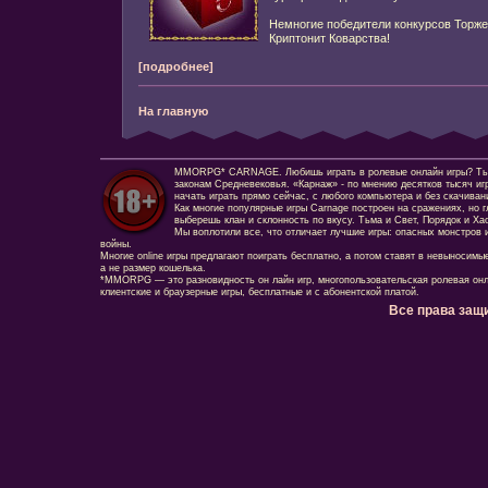
Немногие победители конкурсов Торже
Криптонит Коварства!
[подробнее]
На главную
MMORPG* CARNAGE. Любишь играть в ролевые онлайн игры? Ты сд
законам Средневековья. «Карнаж» - по мнению десятков тысяч иг
начать играть прямо сейчас, с любого компьютера и без скачиван
Как многие популярные игры Carnage построен на сражениях, но г
выберешь клан и склонность по вкусу. Тьма и Свет, Порядок и Ха
Мы воплотили все, что отличает лучшие игры: опасных монстров и
войны.
Многие online игры предлагают поиграть бесплатно, а потом ставят в невыносимы
а не размер кошелька.
*MMORPG — это разновидность он лайн игр, многопользовательская ролевая онл
клиентские и браузерные игры, бесплатные и с абонентской платой.
Все права защ