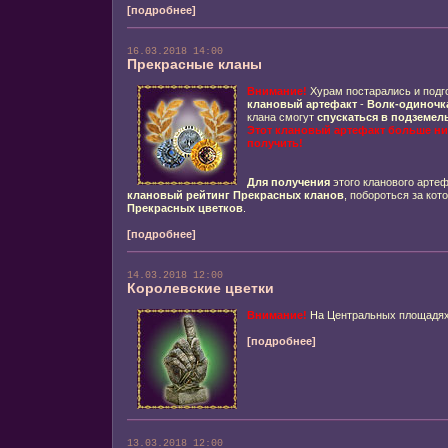
[подробнее]
16.03.2018 14:00
Прекрасные кланы
Внимание!
Хурам постарались и подг
клановый артефакт
-
Волк-одиночк
клана смогут
спускаться в подземел
Этот клановый артефакт больше ниг
получить!
Для получения
этого кланового арте
клановый рейтинг Прекрасных кланов
, побороться за ко
Прекрасных цветков
.
[подробнее]
14.03.2018 12:00
Королевские цветки
Внимание!
На Центральных площадя
[подробнее]
13.03.2018 12:00