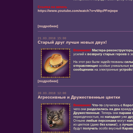
Ссылка на запись
https://www.youtube.com/watch?v=vWqcPFmjeqw
[подробнее]
21.03.2018 15:00
Старый друг лучше новых двух!
Внимание!
Мастера-реконструктор
усилий к
возврату
старых героев
в з
На этот раз были задействованы
силы
отправляющие
особые уникальные
к
сообщениях
на электронные
устройс
[подробнее]
20.03.2018 12:00
Агрессивные и Дружественные цветки
Внимание!
Что-то
случилось
с Коро
чего они
разделились на два
вражду
Дружественные
. Теперь они
парами 
периодичностью, но
нападают
уже
дру
Отныне
любые персонажи
могут
нап
из цветков (даже
без клана
!), а
лучши
будут
получать
особо вкусный
Карав