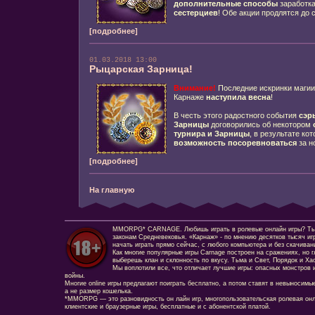
дополнительные способы
заработка
сестерциев
! Обе акции продлятся до 
[подробнее]
01.03.2018 13:00
Рыцарская Зарница!
Внимание!
Последние искринки маги
Карнаже
наступила весна
!
В честь этого радостного события
сэр
Зарницы
договорились об некотором
турнира и Зарницы
, в результате ко
возможность посоревноваться
за 
[подробнее]
На главную
MMORPG* CARNAGE. Любишь играть в ролевые онлайн игры? Ты сд
законам Средневековья. «Карнаж» - по мнению десятков тысяч иг
начать играть прямо сейчас, с любого компьютера и без скачиван
Как многие популярные игры Carnage построен на сражениях, но г
выберешь клан и склонность по вкусу. Тьма и Свет, Порядок и Ха
Мы воплотили все, что отличает лучшие игры: опасных монстров и
войны.
Многие online игры предлагают поиграть бесплатно, а потом ставят в невыносимы
а не размер кошелька.
*MMORPG — это разновидность он лайн игр, многопользовательская ролевая онл
клиентские и браузерные игры, бесплатные и с абонентской платой.