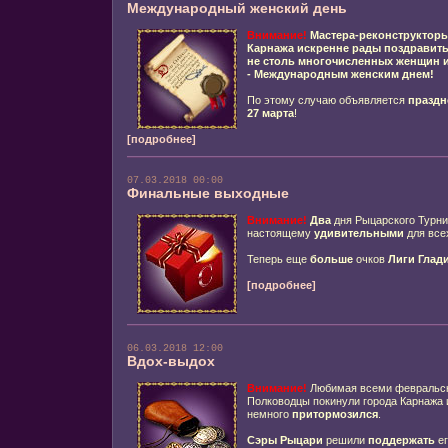
Международный женский день
Внимание!
Мастера-реконструктор
Карнажа
искренне
рады поздравит
не столь многочисленных
женщин и
-
Международным женским днем
!
По этому случаю объявляется
праздн
27 марта
!
[подробнее]
07.03.2018 00:00
Финальные выходные
Внимание!
Два
дня Рыцарского Турни
настоящему
удивительными
для всех
Теперь еще
больше
очков
Лиги Глад
[подробнее]
06.03.2018 12:00
Вдох-выдох
Внимание!
Любимая всеми февральс
Полководцы покинули города Карнажа
немного
притормозился
.
Сэры Рыцари
решили
поддержать
ег