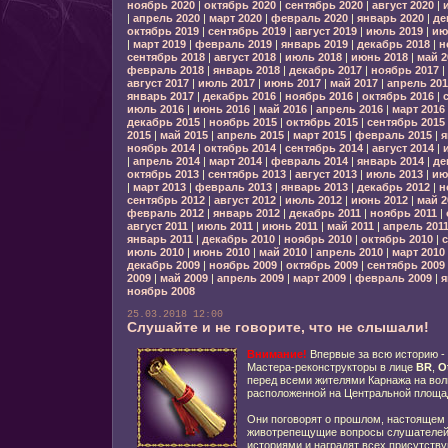
ноябрь 2020
|
октябрь 2020
|
сентябрь 2020
|
август 2020
|
|
апрель 2020
|
март 2020
|
февраль 2020
|
январь 2020
|
де
октябрь 2019
|
сентябрь 2019
|
август 2019
|
июль 2019
|
ию
|
март 2019
|
февраль 2019
|
январь 2019
|
декабрь 2018
|
н
сентябрь 2018
|
август 2018
|
июль 2018
|
июнь 2018
|
май 2
февраль 2018
|
январь 2018
|
декабрь 2017
|
ноябрь 2017
|
август 2017
|
июль 2017
|
июнь 2017
|
май 2017
|
апрель 201
январь 2017
|
декабрь 2016
|
ноябрь 2016
|
октябрь 2016
|
июль 2016
|
июнь 2016
|
май 2016
|
апрель 2016
|
март 2016
декабрь 2015
|
ноябрь 2015
|
октябрь 2015
|
сентябрь 2015
2015
|
май 2015
|
апрель 2015
|
март 2015
|
февраль 2015
|
я
ноябрь 2014
|
октябрь 2014
|
сентябрь 2014
|
август 2014
|
|
апрель 2014
|
март 2014
|
февраль 2014
|
январь 2014
|
де
октябрь 2013
|
сентябрь 2013
|
август 2013
|
июль 2013
|
ию
|
март 2013
|
февраль 2013
|
январь 2013
|
декабрь 2012
|
н
сентябрь 2012
|
август 2012
|
июль 2012
|
июнь 2012
|
май 2
февраль 2012
|
январь 2012
|
декабрь 2011
|
ноябрь 2011
|
август 2011
|
июль 2011
|
июнь 2011
|
май 2011
|
апрель 201
январь 2011
|
декабрь 2010
|
ноябрь 2010
|
октябрь 2010
|
с
июль 2010
|
июнь 2010
|
май 2010
|
апрель 2010
|
март 2010
декабрь 2009
|
ноябрь 2009
|
октябрь 2009
|
сентябрь 2009
2009
|
май 2009
|
апрель 2009
|
март 2009
|
февраль 2009
|
я
ноябрь 2008
25.03.2018 12:00
Слушайте и не говорите, что не слышали!
Внимание!
Впервые за всю историю - 
Мастера-реконструкторы в лице
BR
,
O
перед всеми жителями Карнажа на вол
расположенной на Центральной площа
Они поговорят о прошлом, настоящем 
животрепещущие вопросы слушателей
историями и наградят всех присутств