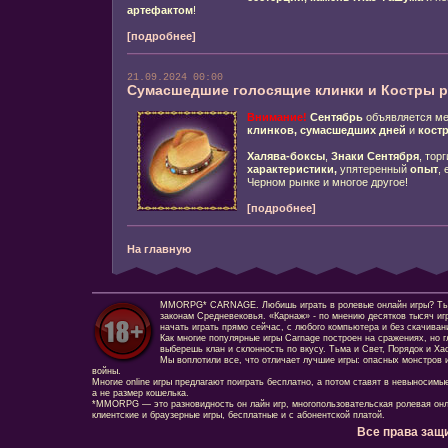
артефактом
!
[подробнее]
21.09.2024 00:00
Сумасшедшие голосящие клинки и Костры р
Внимание!
Сентябрь
объявляется м
клинков,
сумасшедших дней
и
костр
Халява-боксы
,
Знаки Сентября
, тор
характеристики,
упятеренный
опыт
,
Черном рынке и многое другое!
[подробнее]
На главную
MMORPG* CARNAGE. Любишь играть в ролевые онлайн игры? Ты сд
законам Средневековья. «Карнаж» - по мнению десятков тысяч иг
начать играть прямо сейчас, с любого компьютера и без скачиван
Как многие популярные игры Carnage построен на сражениях, но г
выберешь клан и склонность по вкусу. Тьма и Свет, Порядок и Ха
Мы воплотили все, что отличает лучшие игры: опасных монстров и
войны.
Многие online игры предлагают поиграть бесплатно, а потом ставят в невыносимы
а не размер кошелька.
*MMORPG — это разновидность он лайн игр, многопользовательская ролевая онл
клиентские и браузерные игры, бесплатные и с абонентской платой.
Все права защ