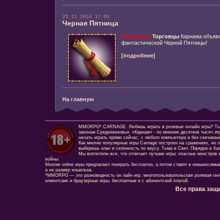
25.11.2016 17:00
Черная Пятница
Внимание!
Торговцы
Карнажа объявл
фантастической Черной Пятницы!
[подробнее]
На главную
MMORPG* CARNAGE. Любишь играть в ролевые онлайн игры? Ты сд
законам Средневековья. «Карнаж» - по мнению десятков тысяч иг
начать играть прямо сейчас, с любого компьютера и без скачиван
Как многие популярные игры Carnage построен на сражениях, но г
выберешь клан и склонность по вкусу. Тьма и Свет, Порядок и Ха
Мы воплотили все, что отличает лучшие игры: опасных монстров и
войны.
Многие online игры предлагают поиграть бесплатно, а потом ставят в невыносимы
а не размер кошелька.
*MMORPG — это разновидность он лайн игр, многопользовательская ролевая онл
клиентские и браузерные игры, бесплатные и с абонентской платой.
Все права защ