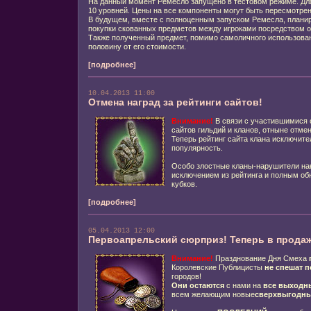
На данный момент Ремесло запущено в тестовом режиме. Для 
10 уровней. Цены на все компоненты могут быть пересмотре
В будущем, вместе с полноценным запуском Ремесла, плани
покупки скованных предметов между игроками посредством о
Также полученный предмет, помимо самоличного использован
половину от его стоимости.
[подробнее]
10.04.2013 11:00
Отмена наград за рейтинги сайтов!
Внимание!
В связи с участившимися 
сайтов гильдий и кланов, отныне отмен
Теперь рейтинг сайта клана исключите
популярность.
Особо злостные кланы-нарушители на
исключением из рейтинга и полным о
кубков.
[подробнее]
05.04.2013 12:00
Первоапрельский сюрприз! Теперь в продаж
Внимание!
Празднование Дня Смеха
Королевские Публицисты
не спешат п
городов!
Они остаются
с нами на
все выходн
всем желающим новые
сверхвыгодны