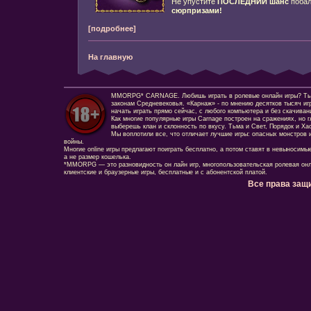
Не упустите
ПОСЛЕДНИЙ шанс
побал
сюрпризами!
[подробнее]
На главную
MMORPG* CARNAGE. Любишь играть в ролевые онлайн игры? Ты сд
законам Средневековья. «Карнаж» - по мнению десятков тысяч иг
начать играть прямо сейчас, с любого компьютера и без скачиван
Как многие популярные игры Carnage построен на сражениях, но г
выберешь клан и склонность по вкусу. Тьма и Свет, Порядок и Ха
Мы воплотили все, что отличает лучшие игры: опасных монстров и
войны.
Многие online игры предлагают поиграть бесплатно, а потом ставят в невыносимы
а не размер кошелька.
*MMORPG — это разновидность он лайн игр, многопользовательская ролевая онл
клиентские и браузерные игры, бесплатные и с абонентской платой.
Все права защ