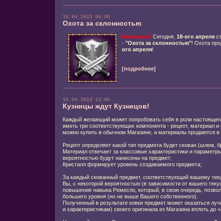
18.04.2013 00:00
Охота за склонностью
Внимание!
Сегодня,
18
-ого апреля
ст
-
"Охота за склонностью"
! Охота про
ого апреля
!
[подробнее]
10.04.2013 13:00
Кузницы ждут Кузнецов!
Каждый желающий может попробовать себя в роли настоящего 
иметь три соответствующих компонента - рецепт, материал и
можно купить в обычном Магазине, а материалы продаются в
Рецепт определяет какой тип предмета будет скован (шлем, бр
Материал отвечает за классовые характеристики и параметр
вероятностью будут нанесены на предмет;
Кристалл формирует уровень создаваемого предмета;
За каждый скованный предмет, соответствующий вашему тек
Вы, с некоторой вероятностью (в зависимости от вашего теку
повышение навыка Ремесло, который, в свою очередь, позво
большего уровня (но не выше Вашего собственного).
Полученный в результате ковки предмет может оказаться луч
и характеристикам) своего оригинала из Магазина вплоть до +