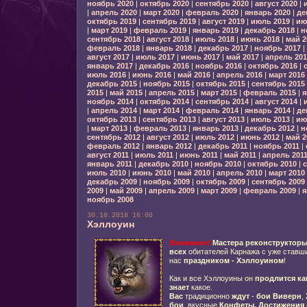
ноябрь 2020
|
октябрь 2020
|
сентябрь 2020
|
август 2020
|
|
апрель 2020
|
март 2020
|
февраль 2020
|
январь 2020
|
де
октябрь 2019
|
сентябрь 2019
|
август 2019
|
июль 2019
|
ию
|
март 2019
|
февраль 2019
|
январь 2019
|
декабрь 2018
|
н
сентябрь 2018
|
август 2018
|
июль 2018
|
июнь 2018
|
май 2
февраль 2018
|
январь 2018
|
декабрь 2017
|
ноябрь 2017
|
август 2017
|
июль 2017
|
июнь 2017
|
май 2017
|
апрель 201
январь 2017
|
декабрь 2016
|
ноябрь 2016
|
октябрь 2016
|
июль 2016
|
июнь 2016
|
май 2016
|
апрель 2016
|
март 2016
декабрь 2015
|
ноябрь 2015
|
октябрь 2015
|
сентябрь 2015
2015
|
май 2015
|
апрель 2015
|
март 2015
|
февраль 2015
|
я
ноябрь 2014
|
октябрь 2014
|
сентябрь 2014
|
август 2014
|
|
апрель 2014
|
март 2014
|
февраль 2014
|
январь 2014
|
де
октябрь 2013
|
сентябрь 2013
|
август 2013
|
июль 2013
|
ию
|
март 2013
|
февраль 2013
|
январь 2013
|
декабрь 2012
|
н
сентябрь 2012
|
август 2012
|
июль 2012
|
июнь 2012
|
май 2
февраль 2012
|
январь 2012
|
декабрь 2011
|
ноябрь 2011
|
август 2011
|
июль 2011
|
июнь 2011
|
май 2011
|
апрель 201
январь 2011
|
декабрь 2010
|
ноябрь 2010
|
октябрь 2010
|
с
июль 2010
|
июнь 2010
|
май 2010
|
апрель 2010
|
март 2010
декабрь 2009
|
ноябрь 2009
|
октябрь 2009
|
сентябрь 2009
2009
|
май 2009
|
апрель 2009
|
март 2009
|
февраль 2009
|
я
ноябрь 2008
30.10.2018 16:00
Хэллоуин
Внимание!
Мастера реконструктор
всех
обитателей Карнажа с уже ставш
нас
праздником - Хэллоуином
!
Как и все Хэллоуины он
продлится ка
знает
какое.
Вас
традиционно
ждут
-
бои Виверн
,
бои
, вкусные
Конфеты,
Достижения