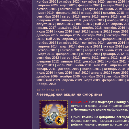
ноябрь 2020
|
октябрь 2020
|
сентябрь 2020
|
август 2020
|
|
апрель 2020
|
март 2020
|
февраль 2020
|
январь 2020
|
де
октябрь 2019
|
сентябрь 2019
|
август 2019
|
июль 2019
|
ию
|
март 2019
|
февраль 2019
|
январь 2019
|
декабрь 2018
|
н
сентябрь 2018
|
август 2018
|
июль 2018
|
июнь 2018
|
май 2
февраль 2018
|
январь 2018
|
декабрь 2017
|
ноябрь 2017
|
август 2017
|
июль 2017
|
июнь 2017
|
май 2017
|
апрель 201
январь 2017
|
декабрь 2016
|
ноябрь 2016
|
октябрь 2016
|
июль 2016
|
июнь 2016
|
май 2016
|
апрель 2016
|
март 2016
декабрь 2015
|
ноябрь 2015
|
октябрь 2015
|
сентябрь 2015
2015
|
май 2015
|
апрель 2015
|
март 2015
|
февраль 2015
|
я
ноябрь 2014
|
октябрь 2014
|
сентябрь 2014
|
август 2014
|
|
апрель 2014
|
март 2014
|
февраль 2014
|
январь 2014
|
де
октябрь 2013
|
сентябрь 2013
|
август 2013
|
июль 2013
|
ию
|
март 2013
|
февраль 2013
|
январь 2013
|
декабрь 2012
|
н
сентябрь 2012
|
август 2012
|
июль 2012
|
июнь 2012
|
май 2
февраль 2012
|
январь 2012
|
декабрь 2011
|
ноябрь 2011
|
август 2011
|
июль 2011
|
июнь 2011
|
май 2011
|
апрель 201
январь 2011
|
декабрь 2010
|
ноябрь 2010
|
октябрь 2010
|
с
июль 2010
|
июнь 2010
|
май 2010
|
апрель 2010
|
март 2010
декабрь 2009
|
ноябрь 2009
|
октябрь 2009
|
сентябрь 2009
2009
|
май 2009
|
апрель 2009
|
март 2009
|
февраль 2009
|
я
ноябрь 2008
28.05.2024 23:00
Легендарная акция на флорины
Внимание!
Вот и
подходят к концу
п
стучится в двери - а значит самое вре
в
Легендарную акцию на флорины
,
Обмен
камней на флорины
,
легенд
бесплатные и платные
драгоценные 
рейтинг
кланов с
новым
артефактом