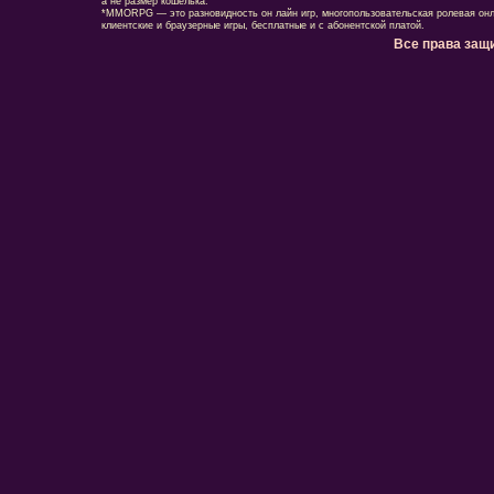
а не размер кошелька.
*MMORPG — это разновидность он лайн игр, многопользовательская ролевая онл
клиентские и браузерные игры, бесплатные и с абонентской платой.
Все права защ