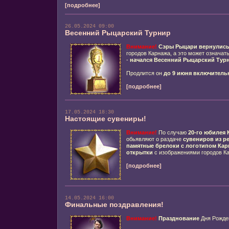
[подробнее]
26.05.2024 09:00
Весенний Рыцарский Турнир
Внимание!
Сэры Рыцари
вернулис
городов Карнажа, а это может означать
-
начался
Весенний
Рыцарский Тур
Продлится он
до 9 июня включитель
[подробнее]
17.05.2024 18:30
Настоящие сувениры!
Внимание!
По случаю
20-го юбилея
обьявляют о раздаче
сувениров из р
памятные брелоки
с логотипом Кар
открытки
с изображениями городов К
[подробнее]
14.05.2024 16:00
Финальные поздравления!
Внимание!
Празднование
Дня Рожд