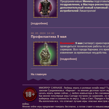
Предприимчивые
Менялы
подготовил
поздравления, а Мастера-реконстр
дополнительный новый клановый а
истребителей
Ликантропов!
[подробнее]
08.05.2024 14:00
Профилактика 9 мая
Внимание!
9 мая
(четверг) ориентиров
проводиться технические работы по 
серверов. Все города Карнажа это вр
извинения за временные неудобства.
[подробнее]
На главную
MMORPG* CARNAGE. Любишь играть в ролевые онлайн игры? Ты сд
законам Средневековья. «Карнаж» - по мнению десятков тысяч иг
начать играть прямо сейчас, с любого компьютера и без скачиван
Как многие популярные игры Carnage построен на сражениях, но г
выберешь клан и склонность по вкусу. Тьма и Свет, Порядок и Ха
Мы воплотили все, что отличает лучшие игры: опасных монстров и
войны.
Многие online игры предлагают поиграть бесплатно, а потом ставят в невыносимы