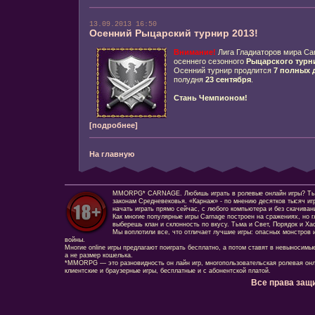
13.09.2013 16:50
Осенний Рыцарский турнир 2013!
Внимание!
Лига Гладиаторов мира Ca
осеннего сезонного
Рыцарского турн
Осенний турнир продлится
7 полных 
полудня
23 сентября
.
Стань Чемпионом!
[подробнее]
На главную
MMORPG* CARNAGE. Любишь играть в ролевые онлайн игры? Ты сд
законам Средневековья. «Карнаж» - по мнению десятков тысяч иг
начать играть прямо сейчас, с любого компьютера и без скачиван
Как многие популярные игры Carnage построен на сражениях, но г
выберешь клан и склонность по вкусу. Тьма и Свет, Порядок и Ха
Мы воплотили все, что отличает лучшие игры: опасных монстров и
войны.
Многие online игры предлагают поиграть бесплатно, а потом ставят в невыносимы
а не размер кошелька.
*MMORPG — это разновидность он лайн игр, многопользовательская ролевая онл
клиентские и браузерные игры, бесплатные и с абонентской платой.
Все права защ